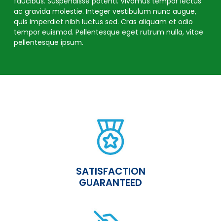
faucibus. Suspendisse potenti. Vivamus tempor lectus
ac gravida molestie. Integer vestibulum nunc augue,
quis imperdiet nibh luctus sed. Cras aliquam et odio
tempor euismod. Pellentesque eget rutrum nulla, vitae
pellentesque ipsum.
SATISFACTION
GUARANTEED